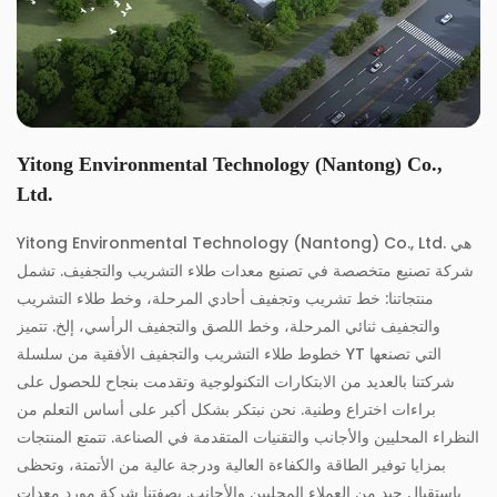
Yitong Environmental Technology (Nantong) Co.,
Ltd.
Yitong Environmental Technology (Nantong) Co., Ltd. هي
شركة تصنيع متخصصة في تصنيع معدات طلاء التشريب والتجفيف. تشمل
منتجاتنا: خط تشريب وتجفيف أحادي المرحلة، وخط طلاء التشريب
والتجفيف ثنائي المرحلة، وخط اللصق والتجفيف الرأسي، إلخ. تتميز
خطوط طلاء التشريب والتجفيف الأفقية من سلسلة YT التي تصنعها
شركتنا بالعديد من الابتكارات التكنولوجية وتقدمت بنجاح للحصول على
براءات اختراع وطنية. نحن نبتكر بشكل أكبر على أساس التعلم من
النظراء المحليين والأجانب والتقنيات المتقدمة في الصناعة. تتمتع المنتجات
بمزايا توفير الطاقة والكفاءة العالية ودرجة عالية من الأتمتة، وتحظى
باستقبال جيد من العملاء المحليين والأجانب. بصفتنا شركة
مورد معدات